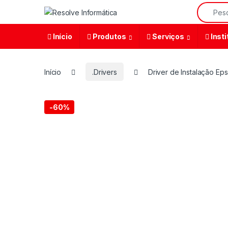
Início
Produtos
Serviços
Insti
Início
.Drivers
Driver de Instalação E
-
60%