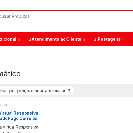
tucional
Atendimento ao Cliente
Postagens
”
mático
rtual
Virtual Responsiva
adoPago Correios