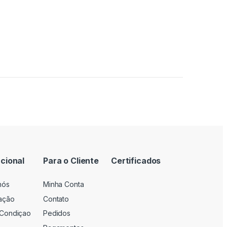
ucional
Para o Cliente
Certificados
nós
Minha Conta
zação
Contato
Condiçao
Pedidos