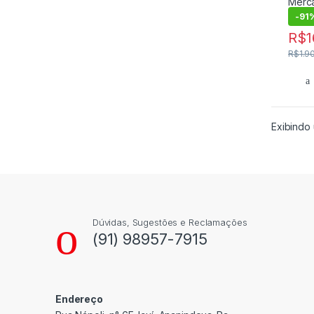
-
91
R$
1
R$
1.9
Exibindo 
Dúvidas, Sugestões e Reclamações
(91) 98957-7915
Endereço