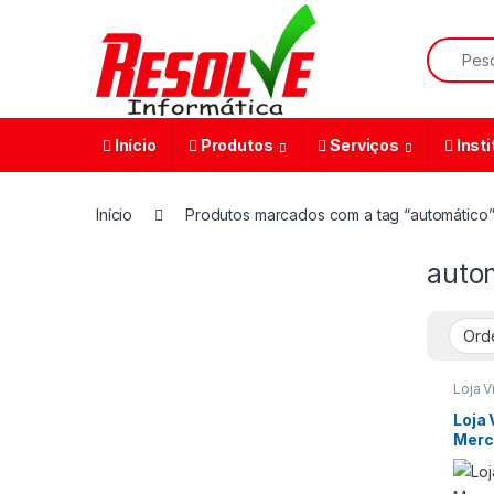
Início
Produtos
Serviços
Insti
Início
Produtos marcados com a tag “automático
auto
Loja Vi
Loja 
Merc
Php