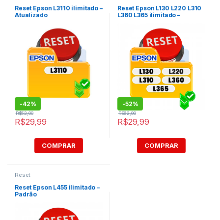
Reset Epson L3110 ilimitado –
Reset Epson L130 L220 L310
Atualizado
L360 L365 ilimitado –
Atualizado
-
42%
-
52%
R$
52,00
R$
62,00
R$
29,99
R$
29,99
COMPRAR
COMPRAR
Reset
Reset Epson L455 ilimitado –
Padrão